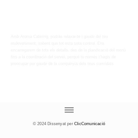
La tranquil·litat d'un
servei professional
Amb Aroma Catering, podràs relaxar-te i gaudir del teu
esdeveniment, sabent que tot està sota control. Ens
encarregarem de tots els detalls, des de la planificació del menú
fins a la coordinació del servei, perquè tu només t’hagis de
preocupar per gaudir de la companyia dels teus convidats.
© 2024 Dissenyat per
ClicComunicació