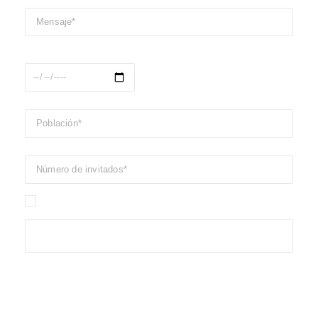
Fecha del evento
He leído y acepto las condiciones de uso y privacidad del
sitio
Passió, eficàcia, confiança