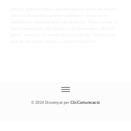
Serietat, professionalitat i una feina ben feta donen als nostres
clients la tranquil·litat, garantia i satisfacció, en les seves
celebracions, esdeveniments i actes socials. Oferim, a més, un
tracte personalitzat. Ens adaptem a les teves idees i als teus
gustos, estem per fer realitat els teus projectes. Realitzem tot
tipus de serveis de càtering a Santa Cristina d’Aro.
© 2024 Dissenyat per
ClicComunicació