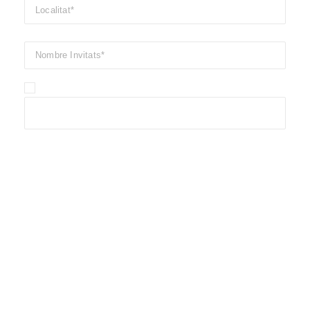
He llegit i accepto les condicions d'ús i privadesa del lloc
Passió, eficàcia, confiança
Necessites una
proposta de càtering
per al teu casament o
esdeveniment?