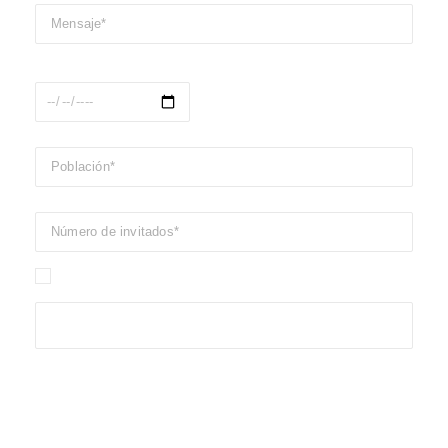
Fecha del evento
He leído y acepto las condiciones de uso y privacidad del
sitio
Pasión, eficacia, confianza